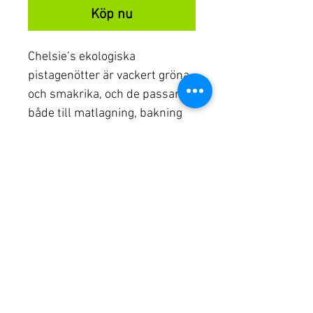
Köp nu
Chelsie’s ekologiska
pistagenötter är vackert gröna
och smakrika, och de passar
både till matlagning, bakning
och desserter. Njut av dem
naturella eller lätt rostade för
en mer pikant smak.
Produktinformation
INGREDIENSER:
Ekologiska
Skalade Pistagenötter
NÄRINGSINFO PER 100 G: