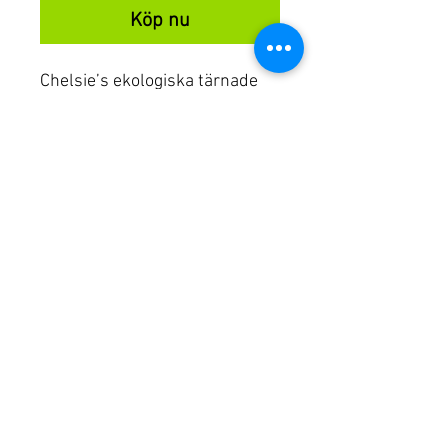
Köp nu
Chelsie’s ekologiska tärnade
dadlar är naturligt söta och
passar perfekt att avnjuta som
ett snack. De passar också fint
till både matlagning, bakning
och desserter.
© Chelsie's Organic Products 2025